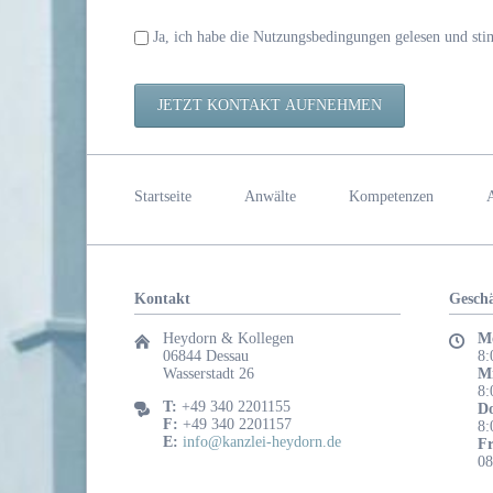
Pflichtfeld
Ja, ich habe die Nutzungsbedingungen gelesen und st
JETZT KONTAKT AUFNEHMEN
Navigation
überspringen
Startseite
Anwälte
Kompetenzen
A
Kontakt
Geschä
Heydorn & Kollegen
Mo
06844 Dessau
8:
Wasserstadt 26
M
8:
T:
+49 340 2201155
Do
F:
+49 340 2201157
8:
E:
info@kanzlei-heydorn.de
Fr
08