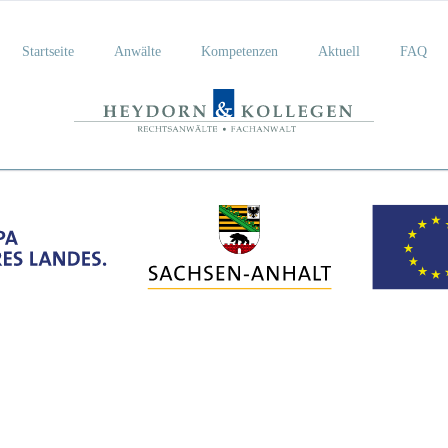
Startseite
Anwälte
Kompetenzen
Aktuell
FAQ
Susan Heydorn-Leupold
Arbeitsrecht
FAQ-Liste
Marie-Luise Theuner
Sozialrecht
Martin Richter
Bau- und Architektenrecht
Miet- und Wohnungseigentumsrecht
Verkehrsrecht
Familienrecht
Erbrecht
Strafrecht